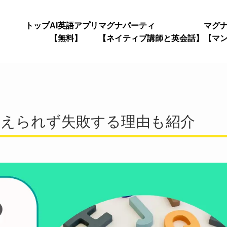
トップ
AI英語アプリ
マグナパーティ
マグ
【無料】
【ネイティブ講師と英会話】
【マ
覚えられず失敗する理由も紹介