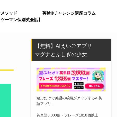
ナメソッド
英検®チャレンジ講座
コラム
ンツーマン個別英会話】
【無料】AIえいごアプリ
マグナとふしぎの少女
遊ぶだけで英語の成績がアップするAI英
語アプリ！
英単語3,000個・フレーズ1818個以上