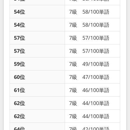
54位
7級 58/100単語
54位
7級 58/100単語
57位
7級 57/100単語
57位
7級 57/100単語
59位
7級 49/100単語
60位
7級 47/100単語
61位
7級 46/100単語
62位
7級 44/100単語
62位
7級 44/100単語
64位
7級 42/100単語