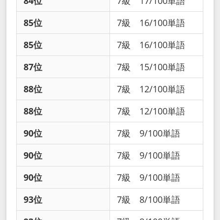
84位
7級 17/100単語
85位
7級 16/100単語
85位
7級 16/100単語
87位
7級 15/100単語
88位
7級 12/100単語
88位
7級 12/100単語
90位
7級 9/100単語
90位
7級 9/100単語
90位
7級 9/100単語
93位
7級 8/100単語