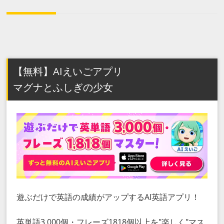
【無料】AIえいごアプリ
マグナとふしぎの少女
遊ぶだけで英語の成績がアップするAI英語アプリ！
英単語3,000個・フレーズ1818個以上を"楽しく"マス