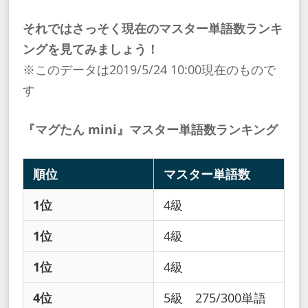
それではさっそく現在のマスター単語数ランキ
ングを見てみましょう！
※このデータは2019/5/24 10:00現在のもので
す
『マグたん mini』マスター単語数ランキング
順位
マスター単語数
1位
4級
1位
4級
1位
4級
4位
5級 275/300単語