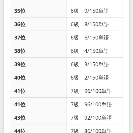
35位
6級 9/150単語
36位
6級 8/150単語
37位
6級 6/150単語
38位
6級 4/150単語
39位
6級 3/150単語
40位
6級 2/150単語
41位
7級 96/100単語
41位
7級 96/100単語
43位
7級 92/100単語
44位
7級 86/100単語