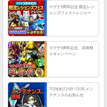
マグナ9周年記念 限定レジ
ェンズフェストレジャー
マグナ9周年記念 武将祭
りキャンペーン
7/29(水)12:00~13:30 メン
テナンスのお知らせ