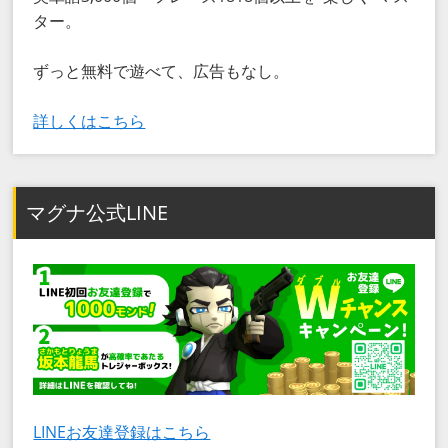
ター。
ずっと無料で遊べて、広告もなし。
詳しくはこちら
マグナ公式LINE
LINEお友達登録はこちら