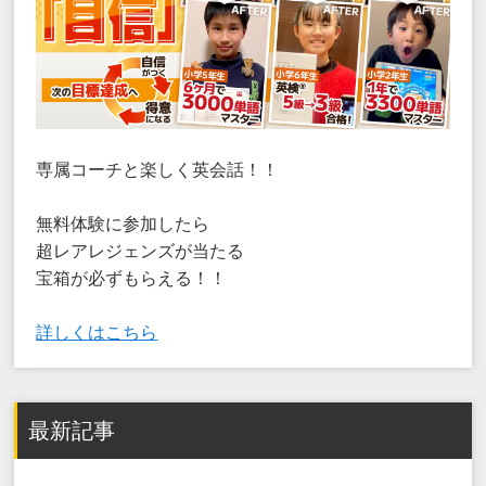
専属コーチと楽しく英会話！！
無料体験に参加したら
超レアレジェンズが当たる
宝箱が必ずもらえる！！
詳しくはこちら
最新記事