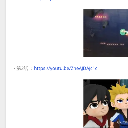
・第2話 ：
https://youtu.be/ZneAJDAjc1c