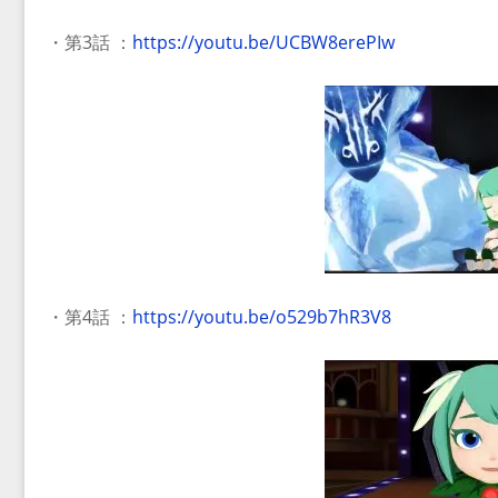
・第3話 ：
https://youtu.be/UCBW8erePIw
・第4話 ：
https://youtu.be/o529b7hR3V8