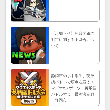
【お知らせ】発音問題の
判定に関する不具合につ
いて
静岡市の小中学生、英単
語バトルで頂点を競う！
マグナeスポーツ 英単語
バトル大会 最強決定戦
｜静岡市