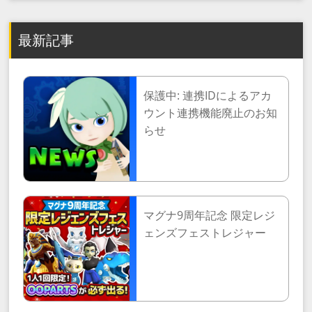
最新記事
保護中: 連携IDによるアカ
ウント連携機能廃止のお知
らせ
マグナ9周年記念 限定レジ
ェンズフェストレジャー