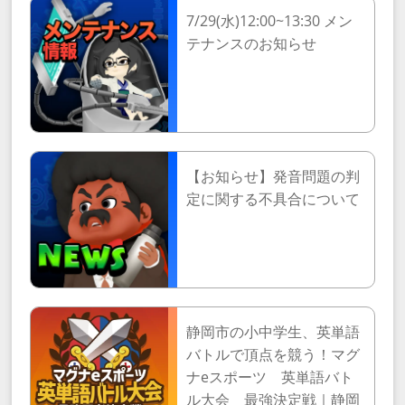
7/29(水)12:00~13:30 メン
テナンスのお知らせ
【お知らせ】発音問題の判
定に関する不具合について
静岡市の小中学生、英単語
バトルで頂点を競う！マグ
ナeスポーツ 英単語バト
ル大会 最強決定戦｜静岡