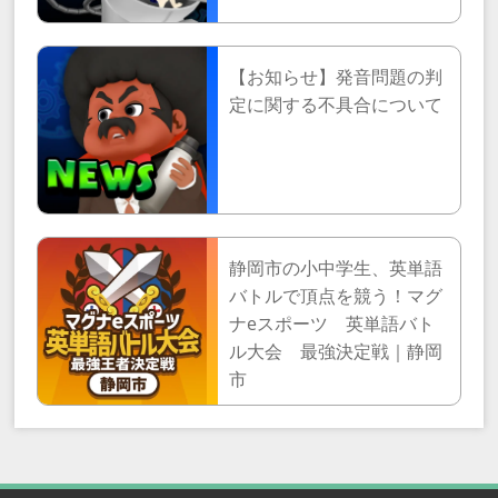
【お知らせ】発音問題の判
定に関する不具合について
静岡市の小中学生、英単語
バトルで頂点を競う！マグ
ナeスポーツ 英単語バト
ル大会 最強決定戦｜静岡
市