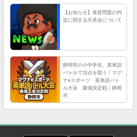
【お知らせ】発音問題の判
定に関する不具合について
静岡市の小中学生、英単語
バトルで頂点を競う！マグ
ナeスポーツ 英単語バト
ル大会 最強決定戦｜静岡
市