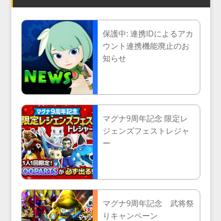
保護中: 連携IDによるアカ
ウント連携機能廃止のお
知らせ
マグナ9周年記念 限定レ
ジェンズフェストレジャ
ー
マグナ9周年記念 武将祭
りキャンペーン