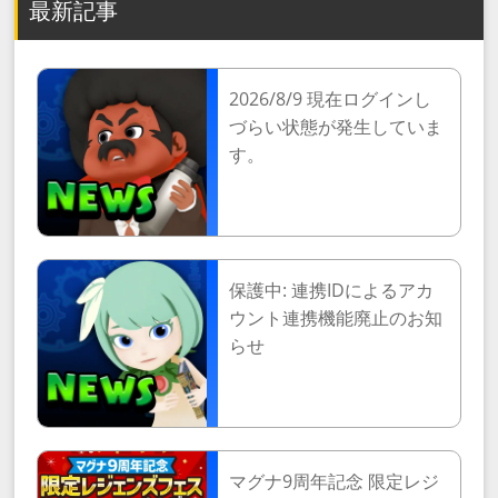
最新記事
2026/8/9 現在ログインし
づらい状態が発生していま
す。
保護中: 連携IDによるアカ
ウント連携機能廃止のお知
らせ
マグナ9周年記念 限定レジ