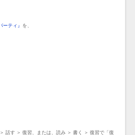
パーティ』
を、
話す ＞ 復習、または、読み ＞ 書く ＞ 復習で「復