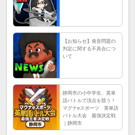
【お知らせ】発音問題の
判定に関する不具合につ
いて
静岡市の小中学生、英単
語バトルで頂点を競う！
マグナeスポーツ 英単語
バトル大会 最強決定戦
｜静岡市