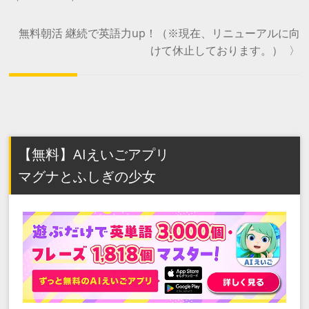
無料朝活 継続で英語力up！（※現在、リニューアルに向
けて休止しております。）
〉
【無料】AIえいごアプリ
マグナとふしぎの少女