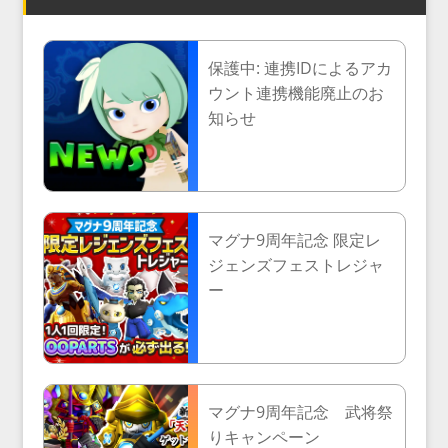
保護中: 連携IDによるアカ
ウント連携機能廃止のお
知らせ
マグナ9周年記念 限定レ
ジェンズフェストレジャ
ー
マグナ9周年記念 武将祭
りキャンペーン