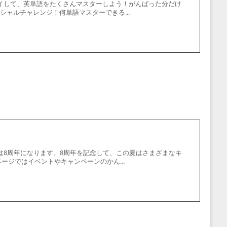
イして、英単語をたくさんマスターしよう！がんばった分だけ
ャルチャレンジ！何単語マスターできる...
は8周年になります。8周年を記念して、この夏はさまざまなキ
ージではイベントやキャンペーンのかん...