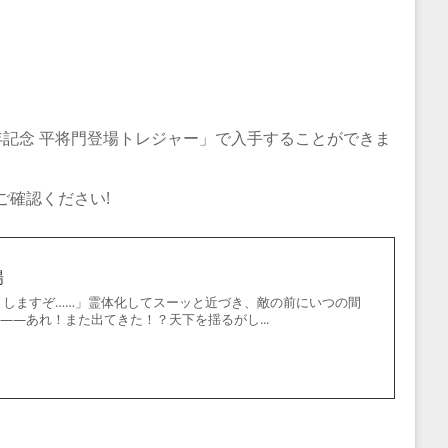
年記念 平将門登場トレジャー」で入手することができま
ご確認ください!
場
ましますぞ……」霊体化してスーッと近づき、敵の前にいつの間
—あれ！また出てきた！？天下を揺るがし...