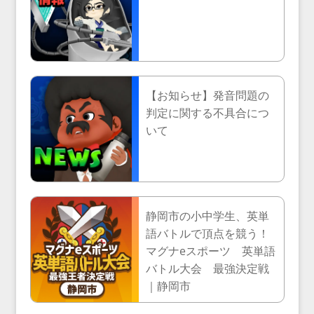
【お知らせ】発音問題の
判定に関する不具合につ
いて
静岡市の小中学生、英単
語バトルで頂点を競う！
マグナeスポーツ 英単語
バトル大会 最強決定戦
｜静岡市