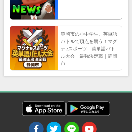
静岡市の小中学生、英単語
バトルで頂点を競う！マグ
ナeスポーツ 英単語バト
ル大会 最強決定戦｜静岡
市