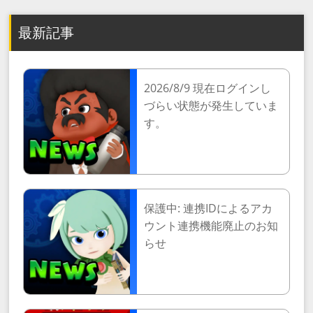
最新記事
2026/8/9 現在ログインし
づらい状態が発生していま
す。
保護中: 連携IDによるアカ
ウント連携機能廃止のお知
らせ