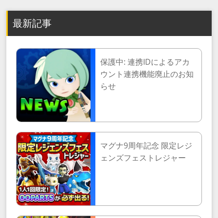
最新記事
保護中: 連携IDによるアカ
ウント連携機能廃止のお知
らせ
マグナ9周年記念 限定レジ
ェンズフェストレジャー