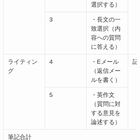
選択する）
3
・長文の一
致選択（内
容への質問
に答える）
ライティン
4
・Eメール
記
グ
（返信メー
ルを書く）
5
・英作文
（質問に対
する意見を
論述する）
筆記合計