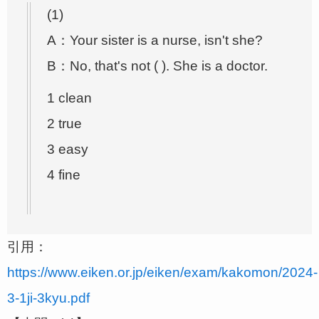
(1)
A：Your sister is a nurse, isn't she?
B：No, that's not ( ). She is a doctor.
1 clean
2 true
3 easy
4 fine
引用：
https://www.eiken.or.jp/eiken/exam/kakomon/2024-
3-1ji-3kyu.pdf