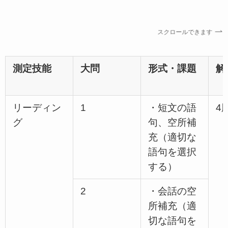
スクロールできます
測定技能
大問
形式・課題
解
リーディン
1
・短文の語
4
グ
句、空所補
充（適切な
語句を選択
する）
2
・会話の空
所補充（適
切な語句を