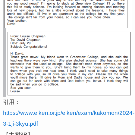
引用：
https://www.eiken.or.jp/eiken/exam/kakomon/2024-
3-1ji-3kyu.pdf
【大問3B】