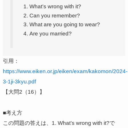
What’s wrong with it?
Can you remember?
What are you going to wear?
Are you married?
引用：
https://www.eiken.or.jp/eiken/exam/kakomon/2024-
3-1ji-3kyu.pdf
【大問2（16）】
■考え方
この問題の答えは、1. What’s wrong with it?で