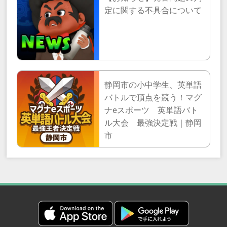
定に関する不具合について
静岡市の小中学生、英単語
バトルで頂点を競う！マグ
ナeスポーツ 英単語バト
ル大会 最強決定戦｜静岡
市