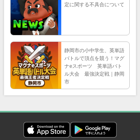
定に関する不具合について
静岡市の小中学生、英単語
バトルで頂点を競う！マグ
ナeスポーツ 英単語バト
ル大会 最強決定戦｜静岡
市