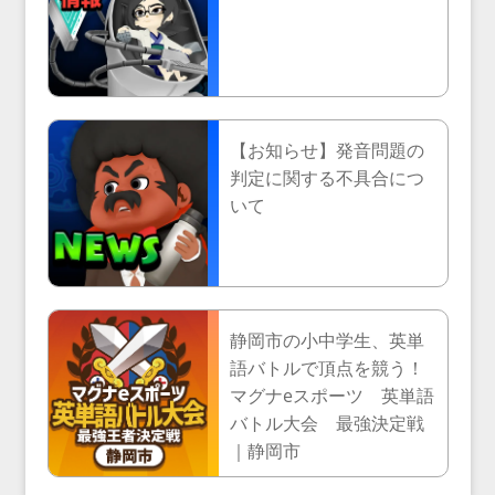
【お知らせ】発音問題の
判定に関する不具合につ
いて
静岡市の小中学生、英単
語バトルで頂点を競う！
マグナeスポーツ 英単語
バトル大会 最強決定戦
｜静岡市