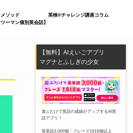
ナメソッド
英検®チャレンジ講座
コラム
ンツーマン個別英会話】
【無料】AIえいごアプリ
マグナとふしぎの少女
遊ぶだけで英語の成績がアップするAI英
語アプリ！
英単語3,000個・フレーズ1818個以上