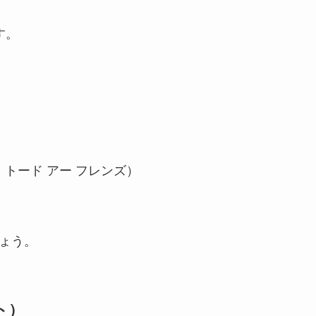
す。
）
 アンド トード アー フレンズ）
ょう。
ート）